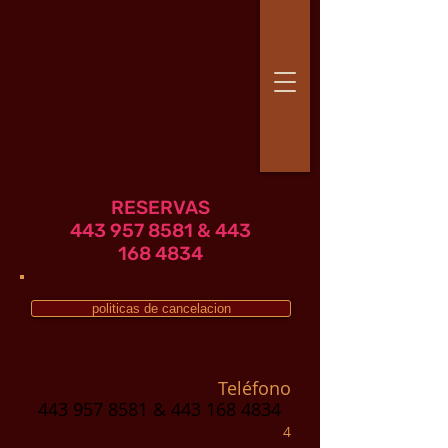
RESERVAS
443 957 8581 & 443
168 4834
politicas de cancelacion
Teléfono
443 957 8581
&
443 168 4834
4