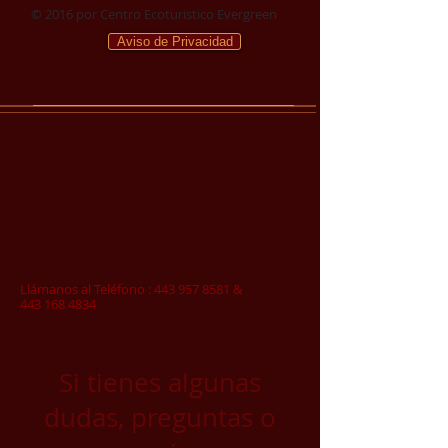
© 2016 por Centro Ecoturistico Evergreen
Aviso de Privacidad
Llámanos al Teléfono :
443 957 8581
&
443 168 4834
Si tienes algunas
dudas, preguntas o