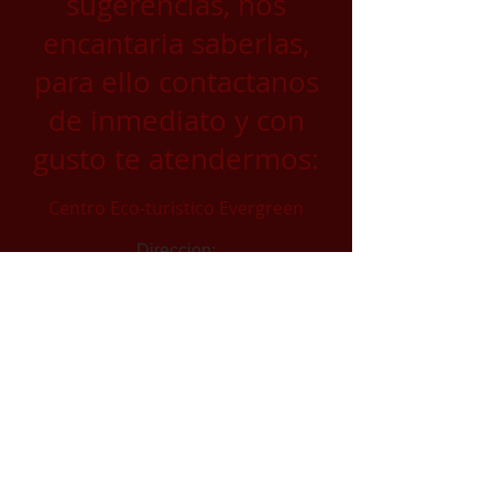
sugerencias, nos
encantaria saberlas,
para ello contactanos
de inmediato y con
gusto te atendermos:
Centro Eco-turistico Evergreen
Direccion:
Los Azufres Michoacan
a 2.5 km. antes de la laguna larga
correo Electronico:
los-azufres-evergreen@outlook.com
whatsapp:
4439578581
&
4431684834